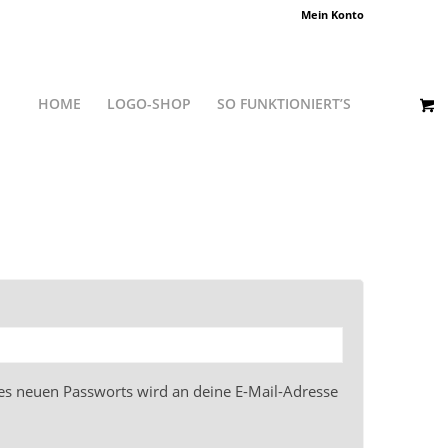
Mein Konto
HOME
LOGO-SHOP
SO FUNKTIONIERT’S
nes neuen Passworts wird an deine E-Mail-Adresse