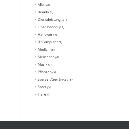
Alle
(58)
Beauty
(4)
Dienstleistung
(21)
Einzelhandel
(11)
Handwerk
(6)
IT/Computer
(1)
Medizin
(6)
Menschen
(4)
Musik
(1)
Pflanzen
(5)
Speisen/Getränke
(16)
Sport
(5)
Tiere
(7)