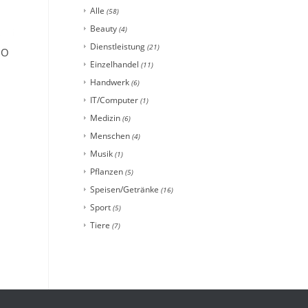
Alle
(58)
Beauty
(4)
Dienstleistung
(21)
IO
Einzelhandel
(11)
Handwerk
(6)
IT/Computer
(1)
Medizin
(6)
Menschen
(4)
Musik
(1)
Pflanzen
(5)
Speisen/Getränke
(16)
Sport
(5)
Tiere
(7)