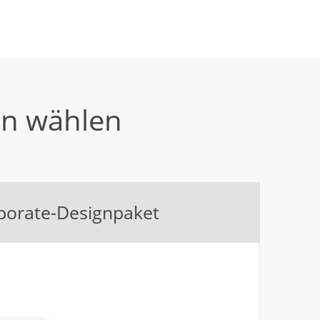
en wählen
porate-Designpaket