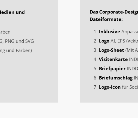
Das Corporate-Desig
Medien und
Dateiformate:
Inklusive
Anpassu
arben
Logo
AI, EPS (Vekt
PEG, PNG und SVG
Logo-Sheet
(Mit A
ng und Farben)
Visitenkarte
INDD
Briefpapier
INDD 
Briefumschlag
IN
Logo-Icon
für Soc