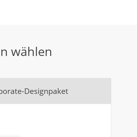
en wählen
porate-Designpaket