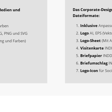
Das Corporate-Desig
Medien und
Dateiformate:
Inklusive
Anpassu
arben
Logo
AI, EPS (Vekt
PEG, PNG und SVG
Logo-Sheet
(Mit A
ng und Farben)
Visitenkarte
INDD
Briefpapier
INDD 
Briefumschlag
IN
Logo-Icon
für Soc