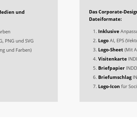
Das Corporate-Desig
Medien und
Dateiformate:
Inklusive
Anpassu
arben
Logo
AI, EPS (Vekt
PEG, PNG und SVG
Logo-Sheet
(Mit A
ng und Farben)
Visitenkarte
INDD
Briefpapier
INDD 
Briefumschlag
IN
Logo-Icon
für Soc