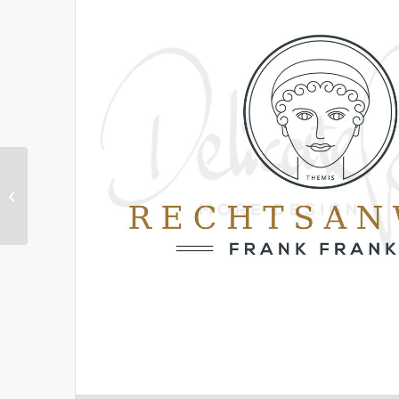
STEUERBERATER
LEICHTFELD