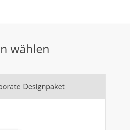
en wählen
porate-Designpaket